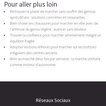
Pour aller plus loin
Retrouver le plaisir de marcher sans souffrir des genoux
après 60 ans : solutions concrètes et rassurantes
Bien choisir ses chaussures pour marcher en ville avec de
l’arthrose du genou légère : avancer sans douleur
Trouver la confiance pour marcher sereinement malgré un
équilibre fragile
Adopter les bons réflexes pour marcher sur les trottoirs
irréguliers des centres anciens
Aller au marché deux fois par semaine : la marche utilitaire
comme moteur d’autonomie
Réseaux Sociaux