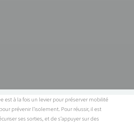
e est à la fois un levier pour préserver mobilité
ur prévenir l’isolement. Pour réussir, il est
écuriser ses sorties, et de s’appuyer sur des