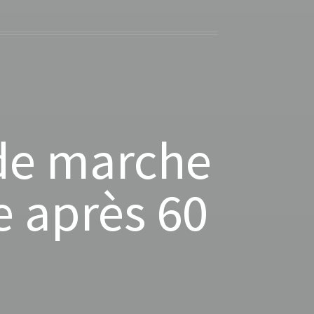
 de marche
e après 60