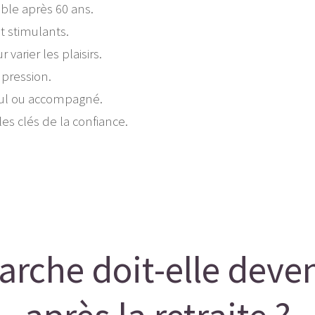
le après 60 ans.
et stimulants.
varier les plaisirs.
 pression.
seul ou accompagné.
es clés de la confiance.
rche doit-elle deven