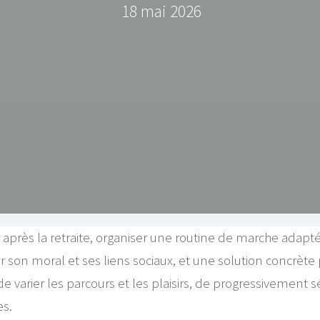
18 mai 2026
ir après la retraite, organiser une routine de marche adapté
on moral et ses liens sociaux, et une solution concrète po
e varier les parcours et les plaisirs, de progressivement s
es.