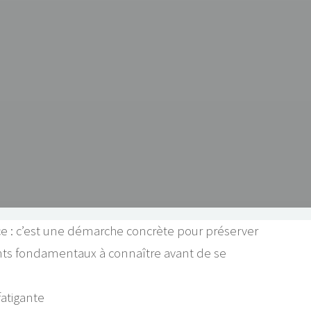
e : c’est une démarche concrète pour préserver
éments fondamentaux à connaître avant de se
fatigante