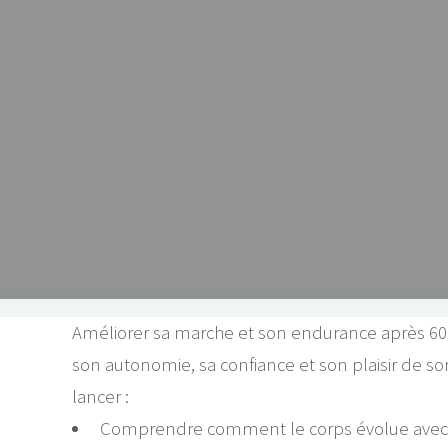
Améliorer sa marche et son endurance après 60
son autonomie, sa confiance et son plaisir de so
lancer :
Comprendre comment le corps évolue avec l’â