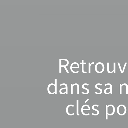
Retrouv
dans sa m
clés po